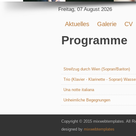
Freitag, 07 August 2026
Aktuelles
Galerie
CV
Programme
Streifzug durch Wien (Sopran/Bariton)
Trio (Klavier - Klarinette - Sopran) Wass
Una notte italiana
Unheimliche Begegnungen
Copyright © 2015 mixwebtemplates. All Ri
designed by
mixwebtemplates