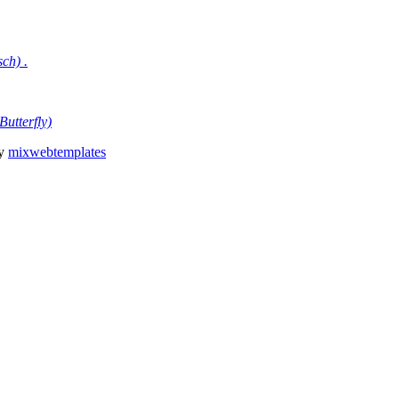
sch)
.
utterfly)
by
mixwebtemplates