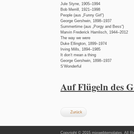
Jule Styne, 1905–1994
Bob Merrill, 1921–1998
People (aus „Funny Girl“)
George Gershwin, 1898–1937
Summertime (aus „Porgy and Bess“)
Marvin Frederick Hamlisch, 1944–2012
The way we were
Duke Ellington, 1899–1974
Irving Mills, 1894–1985
It don‘t mean a thing
George Gershwin, 1898–1937
S‘Wonderful
Auf Flügeln des G
Zurück
Copyright © 2015 mixwebtemplates. All Ri