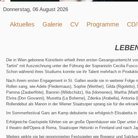
Donnerstag, 06 August 2026
Aktuelles
Galerie
CV
Programme
CD
LEBEN
Die in Wien geborene Künstlerin erhielt ihren ersten Gesangsunterricht 
Tartini“ mit Auszeichnung unter der Führung der Sopranistin Cecilia Fusco
Schon während ihres Studiums konnte sie ihr Talent mehrfach in Produktio
Nach ihrem ersten Engagement in St. Gallen wurde sie in weiterer Folge n
Rollen sang, wie Adele (Fledermaus), Sophie (Werther), Gilda (Rigoletto), Ma
Pamina (Zauberflöte), Baronin (Wildschütz), Ilia (Idomeneo), Martha (Mar
Elvira (Don Giovanni), Musetta (La Boheme), Zdenka (Arabella), Antonia (
Rollendebut als Manon in der Wiener Staatsoper sprang sie für die erkran
Im Sommerfestival Gars am Kamp debutierte sie erfolgreich Elisabetta i
Erfolgreiche Gastspiele führten sie an große Opernhäuser wie Oper unter 
il theatro dell'Opera di Roma, Staatsoper Helsinki in Finnland und nach 
Weiters wirkte sie bei renommierten Festspielen wie Bregenz und Salzburg